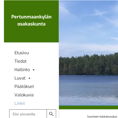
Ohita
navigaatio
Pertunmaankylän
osakaskunta
Etusivu
Tiedot
Hallinto
Luvat
Päätökset
Valokuvia
Linkit
Search Button
Search
for:
Suonteen kalatalousalue