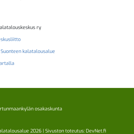
alatalouskeskus ry
skusliitto
 Suonteen kalatalousalue
artalla
rtunmaankylän osakaskunta
latalousalue 2026 | Sivuston toteutus:
DevNet.fi