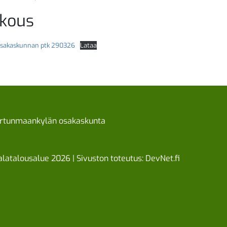
okous
sakaskunnan ptk 290326
Lataa
rtunmaankylän osakaskunta
latalousalue 2026 | Sivuston toteutus:
DevNet.fi