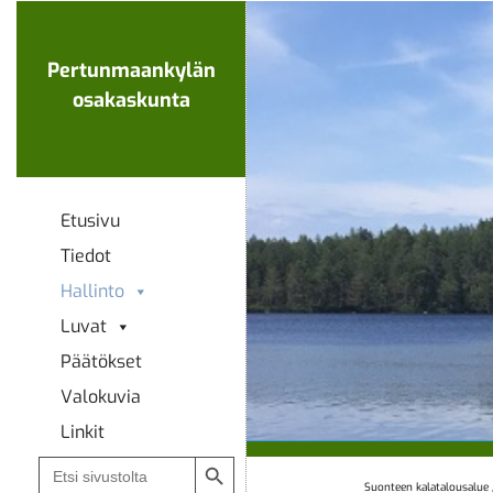
Ohita
navigaatio
Pertunmaankylän
osakaskunta
Etusivu
Tiedot
Hallinto
Luvat
Päätökset
Valokuvia
Linkit
Search Button
Search
for:
Suonteen kalatalousalue