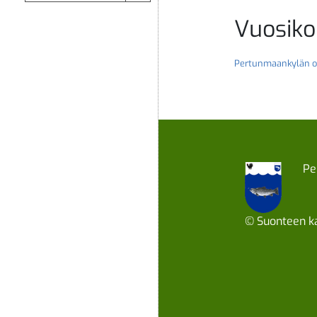
Vuosik
Pertunmaankylän o
Pe
© Suonteen ka