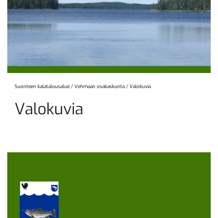
Suonteen kalatalousalue
/
Vehmaan osakaskunta
/
Valokuvia
Valokuvia