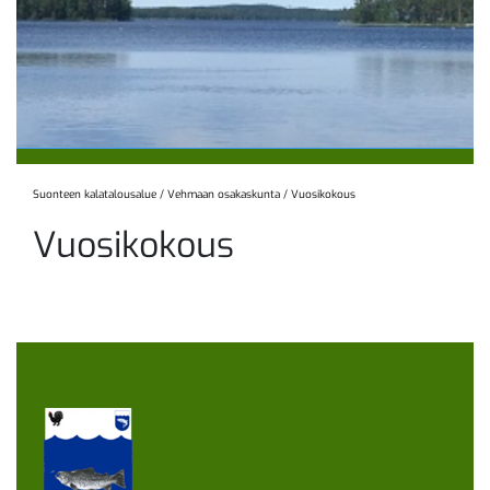
Suonteen kalatalousalue
/
Vehmaan osakaskunta
/
Vuosikokous
Vuosikokous