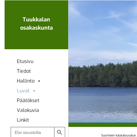
Ohita
navigaatio
Tuukkalan
osakaskunta
Etusivu
Tiedot
Hallinto
Luvat
Päätökset
Valokuvia
Linkit
Search Button
Search
for:
Suonteen kalatalousalue