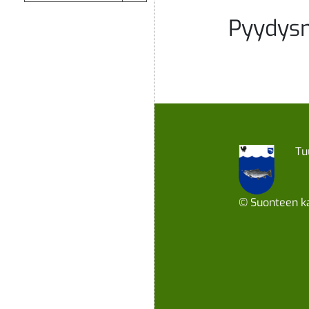
Pyydys
Tu
© Suonteen ka