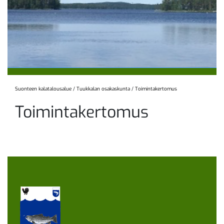
Suonteen kalatalousalue
/
Tuukkalan osakaskunta
/
Toimintakertomus
Toimintakertomus