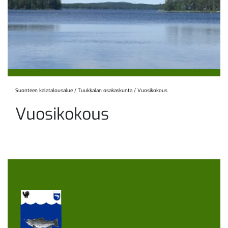
Suonteen kalatalousalue
/
Tuukkalan osakaskunta
/
Vuosikokous
Vuosikokous