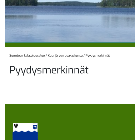
Suonteen kalatalousalue
/
Kuurijärven osakaskunta
/
Pyydysmerkinnät
Pyydysmerkinnät