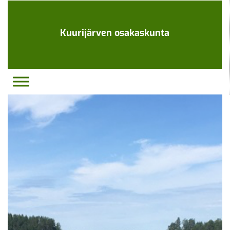
Ohita
navigaatio
Kuurijärven osakaskunta