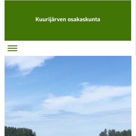
Ohita
navigaatio
Kuurijärven osakaskunta