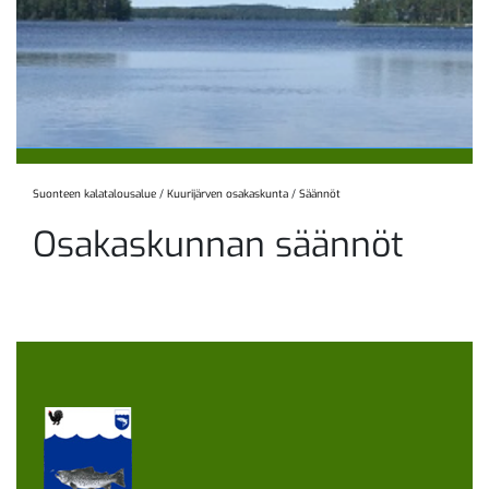
Suonteen kalatalousalue
/
Kuurijärven osakaskunta
/
Säännöt
Osakaskunnan säännöt