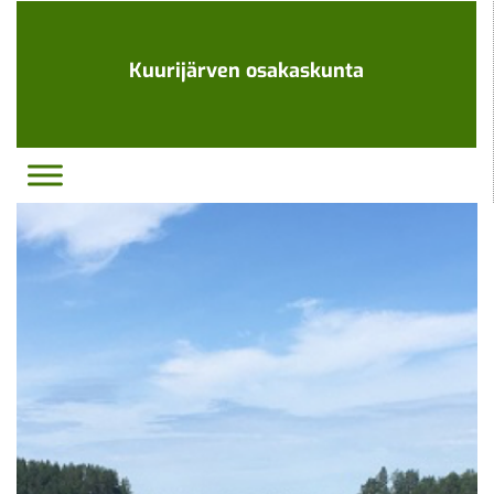
Ohita
navigaatio
Kuurijärven osakaskunta