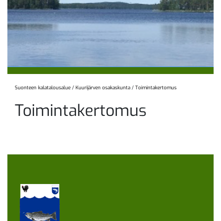
Suonteen kalatalousalue
/
Kuurijärven osakaskunta
/
Toimintakertomus
Toimintakertomus