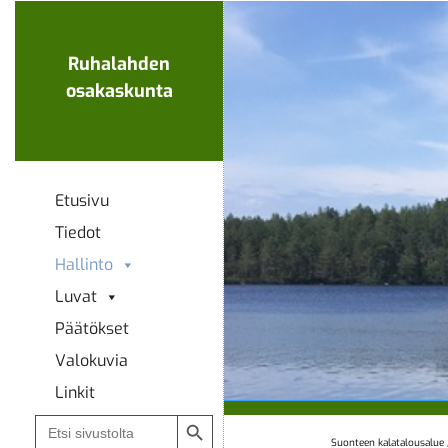
Ohita
navigaatio
Ruhalahden
osakaskunta
Etusivu
Tiedot
Hallinto
Luvat
Päätökset
Valokuvia
Linkit
Search Button
Search
for:
Suonteen kalatalousalue