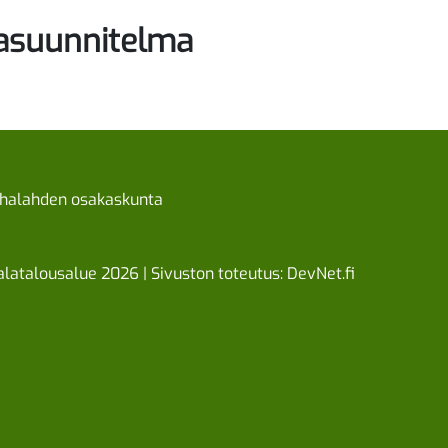
asuunnitelma
halahden osakaskunta
latalousalue 2026 | Sivuston toteutus:
DevNet.fi