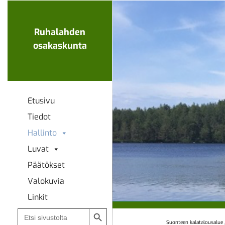
Ohita
navigaatio
Ruhalahden
osakaskunta
Etusivu
Tiedot
Hallinto
Luvat
Päätökset
Valokuvia
Linkit
Search Button
Search
for:
Suonteen kalatalousalue