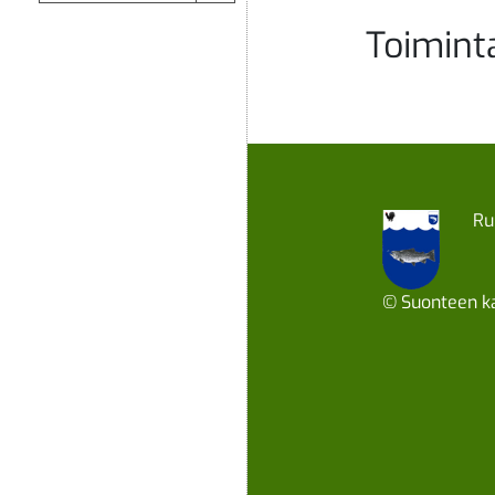
Toimint
Ru
© Suonteen ka