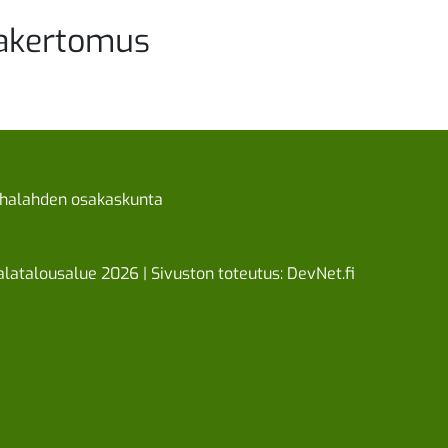
akertomus
halahden osakaskunta
latalousalue 2026 | Sivuston toteutus:
DevNet.fi