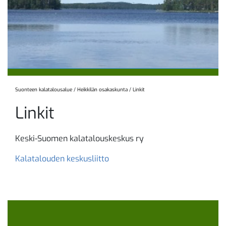
Suonteen kalatalousalue
/
Heikkilän osakaskunta
/
Linkit
Linkit
Keski-Suomen kalatalouskeskus ry
Kalatalouden keskusliitto