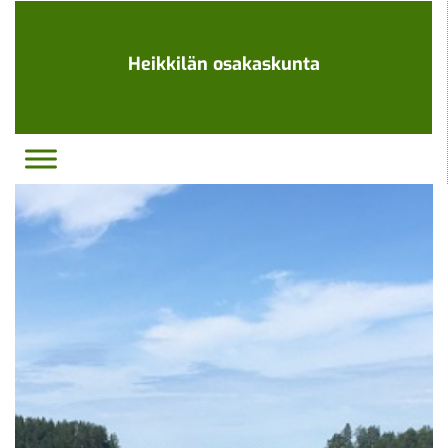
Ohita
navigaatio
Heikkilän osakaskunta