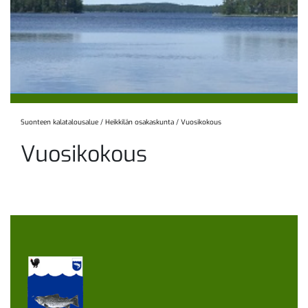
Suonteen kalatalousalue
/
Heikkilän osakaskunta
/
Vuosikokous
Vuosikokous