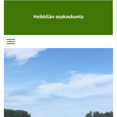
Ohita
navigaatio
Heikkilän osakaskunta