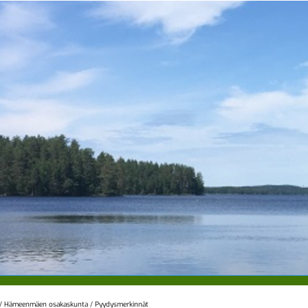
/
Hämeenmäen osakaskunta
/
Pyydysmerkinnät