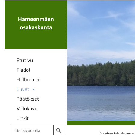
Ohita
navigaatio
Hämeenmäen
osakaskunta
Etusivu
Tiedot
Hallinto
Luvat
Päätökset
Valokuvia
Linkit
Search Button
Search
for:
Suonteen kalatalousalue