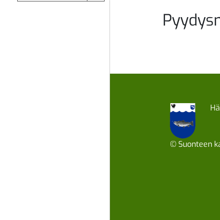
Pyydys
Hä
© Suonteen ka