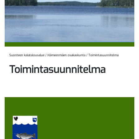
Suonteen kalatalousalue
/
Hämeenmäen osakaskunta
/
Toimintasuunnitelma
Toimintasuunnitelma