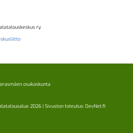
alatalouskeskus ry
skusliitto
orasmäen osakaskunta
latalousalue 2026 | Sivuston toteutus:
DevNet.fi