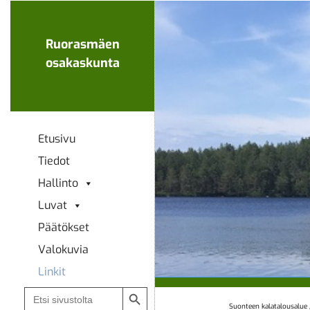
Ohita
navigaatio
Ruorasmäen
osakaskunta
Etusivu
Tiedot
Hallinto
Luvat
Päätökset
Valokuvia
Linkit
Search Button
Search
for:
Suonteen kalatalousalue