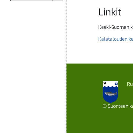
Linkit
Keski-Suomen k
Kalatalouden ke
Ru
© Suonteen ka