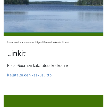
Suonteen kalatalousalue
/
Pynnölän osakaskunta
/
Linkit
Linkit
Keski-Suomen kalatalouskeskus ry
Kalatalouden keskusliitto