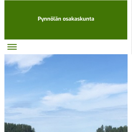
Ohita
navigaatio
Pynnölän osakaskunta