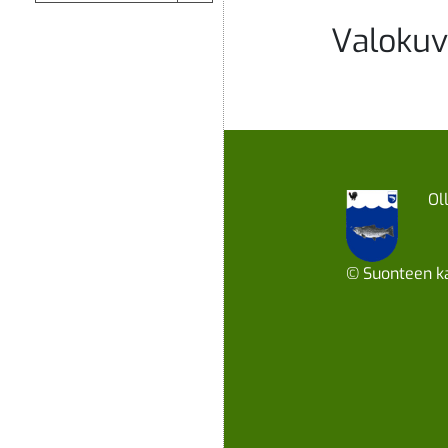
Valokuv
Ol
© Suonteen ka