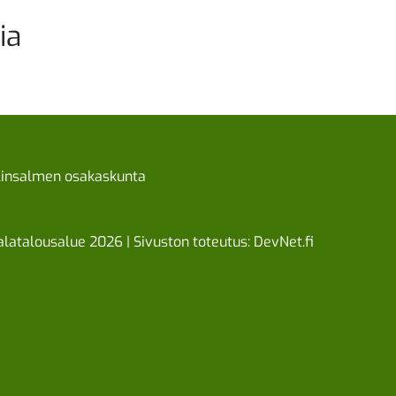
ia
linsalmen osakaskunta
latalousalue 2026 | Sivuston toteutus:
DevNet.fi