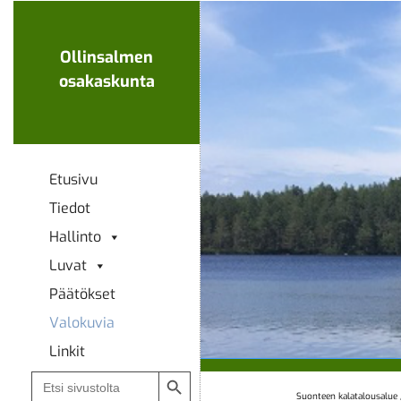
Ohita
navigaatio
Ollinsalmen
osakaskunta
Etusivu
Tiedot
Hallinto
Luvat
Päätökset
Valokuvia
Linkit
Search Button
Search
for:
Suonteen kalatalousalue