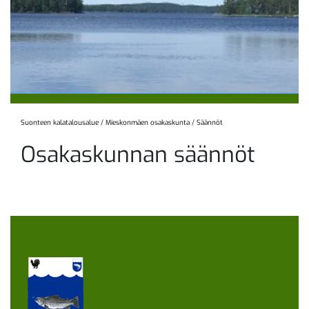
Suonteen kalatalousalue
/
Mieskonmäen osakaskunta
/
Säännöt
Osakaskunnan säännöt