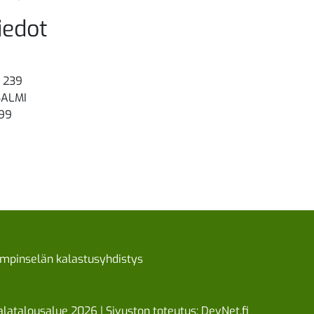
iedot
 239
SALMI
199
mpinselän kalastusyhdistys
latalousalue 2026 | Sivuston toteutus:
DevNet.fi