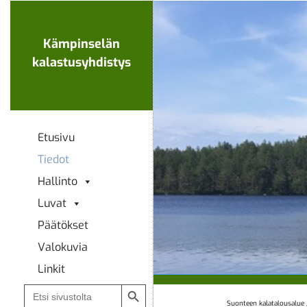
Ohita
navigaatio
Kämpinselän
kalastusyhdistys
Etusivu
Tiedot
Hallinto
Luvat
Päätökset
Valokuvia
Linkit
Search Button
Search
for:
Suonteen kalatalousalue