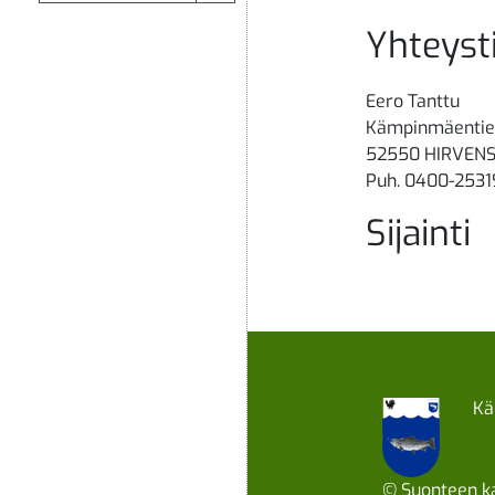
Yhteyst
Eero Tanttu
Kämpinmäentie
52550 HIRVEN
Puh. 0400-253
Sijainti
Kä
© Suonteen ka