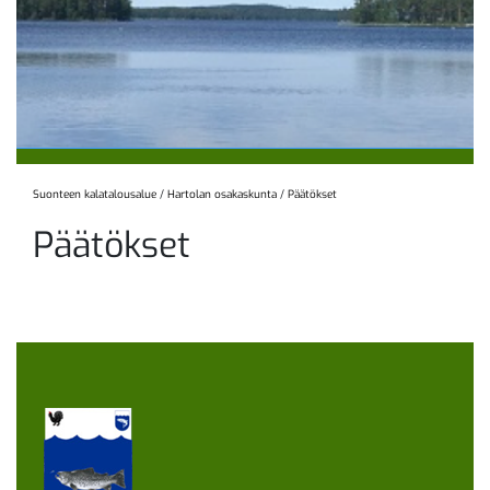
Suonteen kalatalousalue
/
Hartolan osakaskunta
/
Päätökset
Päätökset