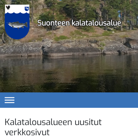
Ohita
navigaatio
Suonteen kalatalousalue
Kalatalousalueen uusitut
verkkosivut